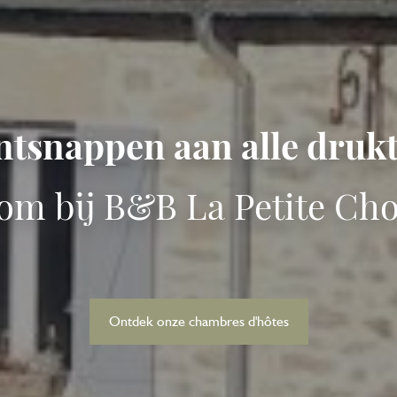
tsnappen aan alle druk
om bij B&B La Petite Cho
Ontdek onze chambres d'hôtes