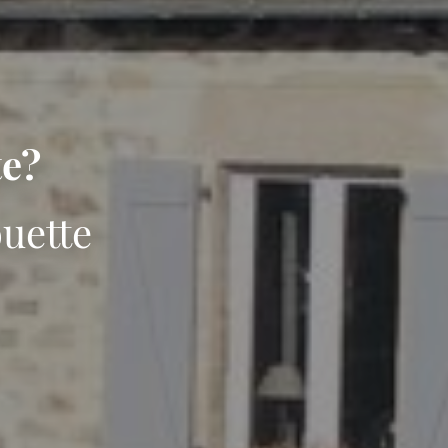
te?
uette